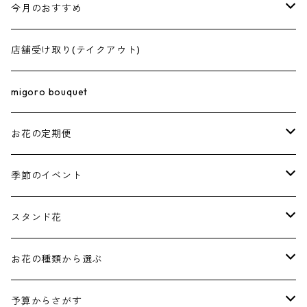
20,000円〜
価格で選ぶ
4.5号
今月のおすすめ
30,000円〜
3,000円〜
5号
花束･ブーケ
店舗受け取り(テイクアウト)
50,000円〜
5,000円〜
5.5号
アレンジメント
migoro bouquet
100,000円〜
10,000円〜
6号
お花の定期便
7号
榊（さかき）
季節のイベント
8号
お正月
スタンド花
しめ縄
10号
成人式
お祝いスタンド
お花の種類から選ぶ
1段
バレンタイン / ホワイトデー
お供えスタンド
バラ
予算からさがす