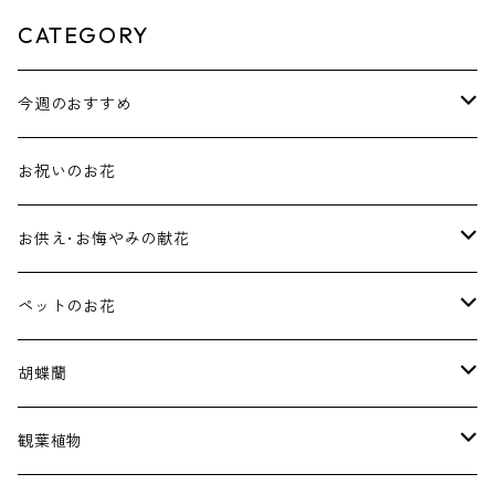
CATEGORY
今週のおすすめ
花束･ブーケ
お祝いのお花
アレンジメント
お供え･お悔やみの献花
ホワイト･グリーン系アレンジメント
ペットのお花
淡いお色をお使いしたアレンジメント
ペット用のお供えフラワー
胡蝶蘭
スタンド
ペット用のお祝いフラワー
価格で選ぶ
観葉植物