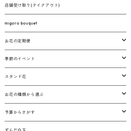
30,000円〜
3,000円〜
5号
花束･ブーケ
店舗受け取り(テイクアウト)
50,000円〜
5,000円〜
5.5号
アレンジメント
migoro bouquet
100,000円〜
10,000円〜
6号
お花の定期便
7号
榊（さかき）
季節のイベント
8号
お正月
スタンド花
しめ縄
10号
成人式
お祝いスタンド
お花の種類から選ぶ
1段
バレンタイン / ホワイトデー
お供えスタンド
バラ
予算からさがす
2段
1段(白あがり)
入学式･卒業式
価格で選ぶ
ユリ
お祝い
ずんだ白玉