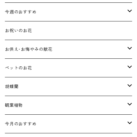
今週のおすすめ
花束･ブーケ
お祝いのお花
アレンジメント
お供え･お悔やみの献花
ホワイト･グリーン系アレンジメント
ペットのお花
淡いお色をお使いしたアレンジメント
ペット用のお供えフラワー
胡蝶蘭
スタンド
ペット用のお祝いフラワー
価格で選ぶ
観葉植物
20,000円〜
価格で選ぶ
4.5号
今月のおすすめ