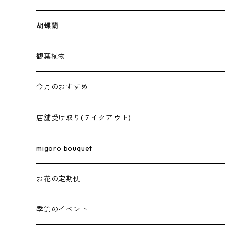
淡いお色をお使いしたアレンジメント
ペット用のお供えフラワー
胡蝶蘭
スタンド
ペット用のお祝いフラワー
価格で選ぶ
観葉植物
20,000円〜
価格で選ぶ
4.5号
今月のおすすめ
30,000円〜
3,000円〜
5号
花束･ブーケ
店舗受け取り(テイクアウト)
50,000円〜
5,000円〜
5.5号
アレンジメント
migoro bouquet
100,000円〜
10,000円〜
6号
お花の定期便
7号
榊（さかき）
季節のイベント