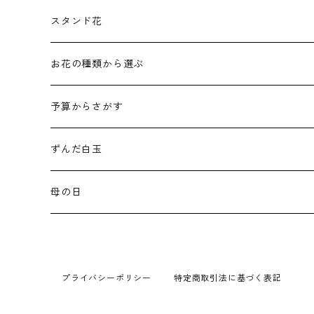
8号
お正月
スタンド花
しめ縄
10号
成人式
お祝いスタンド
お花の種類から選ぶ
1段
バレンタイン / ホワイトデー
お供えスタンド
バラ
予算からさがす
2段
1段(白あがり)
入学式･卒業式
価格で選ぶ
ユリ
お祝い
ずんだ白玉
2段(白あがり)
10,000円〜
〜3,000円
春のお彼岸
トルコキキョウ
お供え･お悔やみ
母の日
1段(色もの)
20,000円〜
3,000円〜
〜3,000円
こどもの日
カーネーション
2段(色もの)
30,000円〜
5,000円〜
3,000円〜
母の日
ガーベラ
プライバシーポリシー
特定商取引法に基づく表記
50,000円〜
10,000円〜
5,000円〜