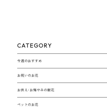
CATEGORY
今週のおすすめ
花束･ブーケ
お祝いのお花
アレンジメント
お供え･お悔やみの献花
ホワイト･グリーン系アレンジメント
ペットのお花