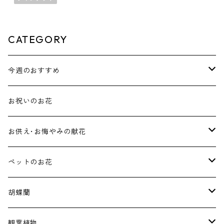
CATEGORY
今週のおすすめ
花束･ブーケ
お祝いのお花
アレンジメント
お供え･お悔やみの献花
ホワイト･グリーン系アレンジメント
ペットのお花
淡いお色をお使いしたアレンジメント
ペット用のお供えフラワー
胡蝶蘭
スタンド
ペット用のお祝いフラワー
価格で選ぶ
観葉植物