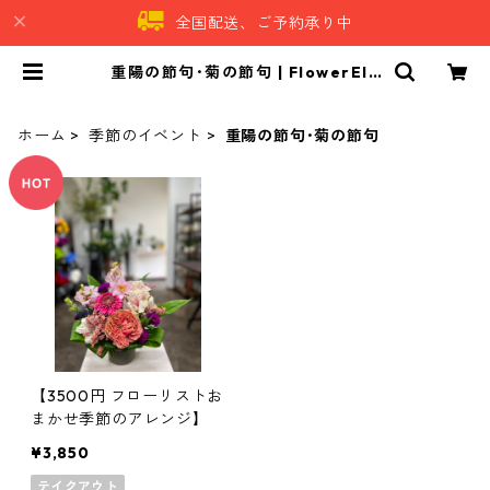
全国配送、ご予約承り中
重陽の節句･菊の節句 | FlowerEle
gance｜フラワーエレガンス
ホーム
季節のイベント
重陽の節句･菊の節句
【3500円 フローリストお
まかせ季節のアレンジ】
¥3,850
テイクアウト