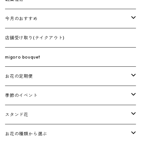
20,000円〜
価格で選ぶ
4.5号
今月のおすすめ
30,000円〜
3,000円〜
5号
花束･ブーケ
店舗受け取り(テイクアウト)
50,000円〜
5,000円〜
5.5号
アレンジメント
migoro bouquet
100,000円〜
10,000円〜
6号
お花の定期便
7号
榊（さかき）
季節のイベント
8号
お正月
スタンド花
しめ縄
10号
成人式
お祝いスタンド
お花の種類から選ぶ