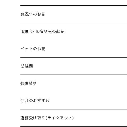
花束･ブーケ
お祝いのお花
アレンジメント
お供え･お悔やみの献花
ホワイト･グリーン系アレンジメント
ペットのお花
淡いお色をお使いしたアレンジメント
ペット用のお供えフラワー
胡蝶蘭
スタンド
ペット用のお祝いフラワー
価格で選ぶ
観葉植物
20,000円〜
価格で選ぶ
4.5号
今月のおすすめ
30,000円〜
3,000円〜
5号
花束･ブーケ
店舗受け取り(テイクアウト)